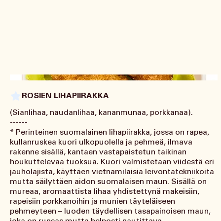
ROSIEN LIHAPIIRAKKA
(Sianlihaa, naudanlihaa, kananmunaa, porkkanaa).
------
* Perinteinen suomalainen lihapiirakka, jossa on rapea,
kullanruskea kuori ulkopuolella ja pehmeä, ilmava
rakenne sisällä, kantaen vastapaistetun taikinan
houkuttelevaa tuoksua. Kuori valmistetaan viidestä eri
jauholajista, käyttäen vietnamilaisia leivontatekniikoita
mutta säilyttäen aidon suomalaisen maun. Sisällä on
mureaa, aromaattista lihaa yhdistettynä makeisiin,
rapeisiin porkkanoihin ja munien täyteläiseen
pehmeyteen – luoden täydellisen tasapainoisen maun,