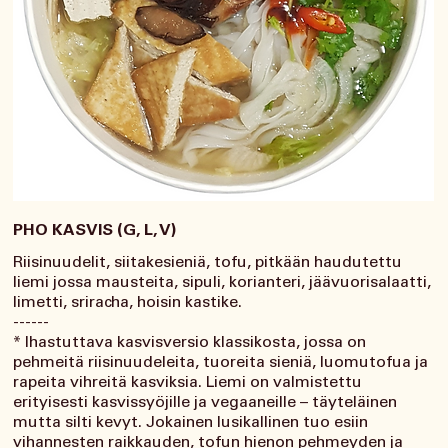
PHO KASVIS (G, L, V)
Riisinuudelit, siitakesieniä, tofu, pitkään haudutettu
liemi jossa mausteita, sipuli, korianteri, jäävuorisalaatti,
limetti, sriracha, hoisin kastike.
------
* Ihastuttava kasvisversio klassikosta, jossa on
pehmeitä riisinuudeleita, tuoreita sieniä, luomutofua ja
rapeita vihreitä kasviksia. Liemi on valmistettu
erityisesti kasvissyöjille ja vegaaneille – täyteläinen
mutta silti kevyt. Jokainen lusikallinen tuo esiin
vihannesten raikkauden, tofun hienon pehmeyden ja