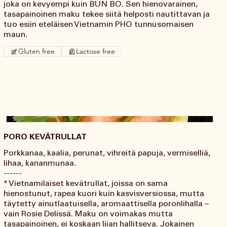
joka on kevyempi kuin BUN BO. Sen hienovarainen,
tasapainoinen maku tekee siitä helposti nautittavan ja
tuo esiin eteläisen Vietnamin PHO tunnusomaisen
maun.
Gluten free
Lactose free
PORO KEVÄTRULLAT
Porkkanaa, kaalia, perunat, vihreitä papuja, vermiselliä,
lihaa, kananmunaa.
------
* Vietnamilaiset kevätrullat, joissa on sama
hienostunut, rapea kuori kuin kasvisversiossa, mutta
täytetty ainutlaatuisella, aromaattisella poronlihalla –
vain Rosie Delissä. Maku on voimakas mutta
tasapainoinen, ei koskaan liian hallitseva. Jokainen