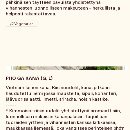
pähkinäisen täytteen pavuista yhdistettynä
vihannesten luonnolliseen makeuteen – herkullista ja
helposti rakastettavaa.
Vegetarian
PHO GA KANA (G, L)
Vietnamilainen kana. Riisinuudelit, kana, pitkään
haudutettu liemi jossa mausteita, sipuli, korianteri,
jäävuorisalaatti, limetti, sriracha, hoisin kastike.
------
* Kimmoisat riisinuudelit yhdistettynä aromaattisiin,
luonnollisen makeisiin kananpalasiin. Tarjoillaan
tuoreiden yrttien ja vihannesten kanssa kirkkaassa,
maukkaassa liemessä, joka vangitsee perinteisen phởn