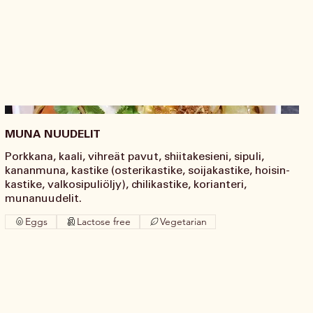
MUNA NUUDELIT
Porkkana, kaali, vihreät pavut, shiitakesieni, sipuli,
kananmuna, kastike (osterikastike, soijakastike, hoisin-
kastike, valkosipuliöljy), chilikastike, korianteri,
munanuudelit.
Eggs
Lactose free
Vegetarian